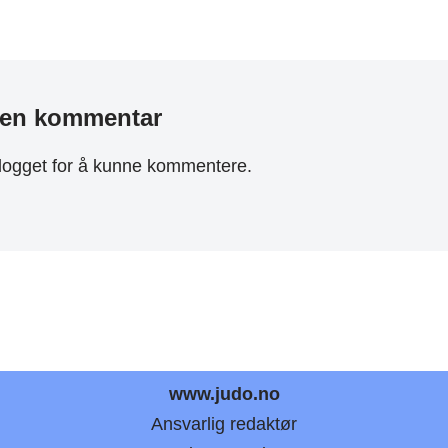
 en kommentar
logget
for å kunne kommentere.
www.judo.no
Ansvarlig redaktør