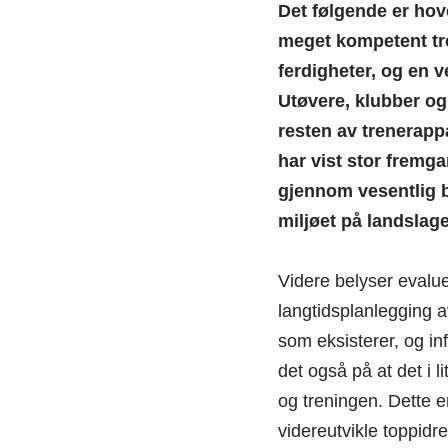
Det følgende er hov
meget kompetent tre
ferdigheter, og en v
Utøvere, klubber og 
resten av trenerapp
har vist stor fremga
gjennom vesentlig b
miljøet på landslage
Videre belyser evaluer
langtidsplanlegging a
som eksisterer, og i
det også på at det i l
og treningen. Dette er
videreutvikle toppidre