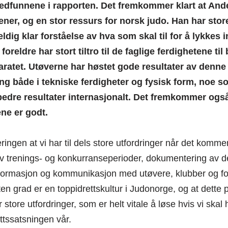
edfunnene i rapporten. Det fremkommer klart at Ande
ner, og en stor ressurs for norsk judo. Han har stor
eldig klar forståelse av hva som skal til for å lykkes i
foreldre har stort tiltro til de faglige ferdighetene ti
aratet. Utøverne har høstet gode resultater av denne 
ng både i tekniske ferdigheter og fysisk form, noe s
edre resultater internasjonalt. Det fremkommer også
ne er godt.
ingen at vi har til dels store utfordringer når det kommer 
v trenings- og konkurranseperioder, dokumentering av de
nformasjon og kommunikasjon med utøvere, klubber og fo
iten grad er en toppidrettskultur i Judonorge, og at dett
 store utfordringer, som er helt vitale å løse hvis vi skal 
ttssatsningen vår.