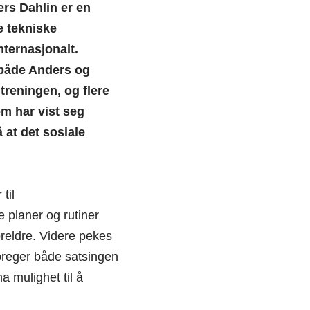
rs Dahlin er en
e tekniske
nternasjonalt.
l både Anders og
treningen, og flere
om har vist seg
 at det sosiale
til
 planer og rutiner
reldre. Videre pekes
e preger både satsingen
ha mulighet til å