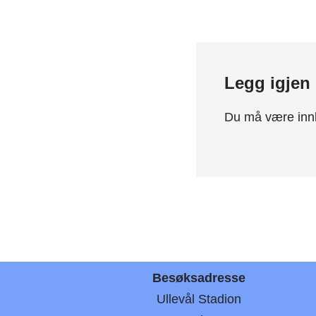
Legg igjen
Du må være
inn
Besøksadresse
Ullevål Stadion