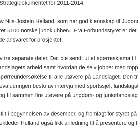
 Strategidokumentet for 2011-2014.
av Nils-Jostein Helland, som har god kjennskap til Judo
tet «100 norske judoklubber». Fra Forbundsstyret er de
e ansvaret for prosjektet.
 tre separate deler. Det ble sendt ut et spørreskjema til
andslagets arbeid samt hvordan de selv jobber med toppid
pørreundersøkelse til alle utøvere på Landslaget. Den t
valueringen besto av intervju med sportssjef, landslags
 og til sammen fire utøvere på ungdom- og juniorlandsla
tilt i begynnelsen av desember, og fremlagt for styret på
ktleder Helland også fikk anledning til å presentere og f