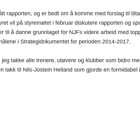
ått rapporten, og er bedt om å komme med forslag til tilt
ret vil på styremøtet i februar diskutere rapporten og spor
er til å danne grunnlaget for NJFs videre arbeid med topp
smålene i Strategidokumentet for perioden 2014-2017.
l jeg takke alle trenere, utøvere og klubber som bidro med
n takk til Nils-Jostein Helland som gjorde en formidabel