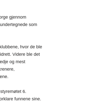
norge gjennom
t undertegnede som
 klubbene, hvor de ble
rett. Videre ble det
redje og mest
trenere,
gene.
 styremøtet 6.
orklare funnene sine.