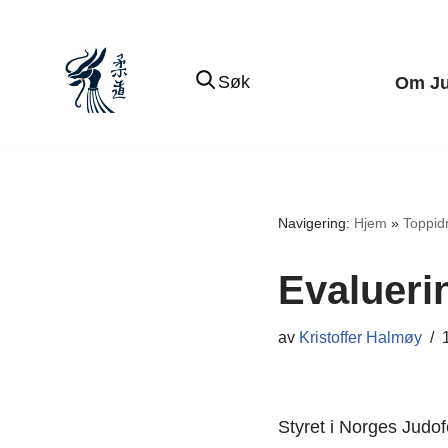
Hopp
Søk
Om J
til
innholdet
Navigering:
Hjem
»
Toppidr
Evalueri
av
Kristoffer Halmøy
Styret i Norges Judof