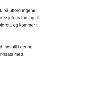
ak på utfordringene
tssjefens forslag til
idrett, og kommer til
 innspill i denne
 innsats med