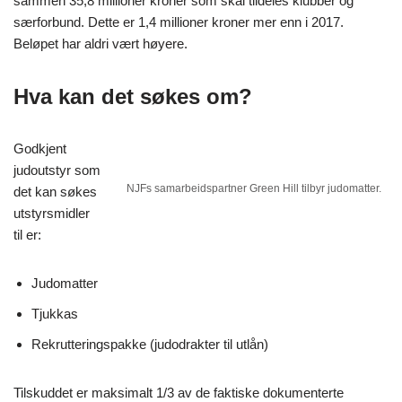
sammen 35,8 millioner kroner som skal tildeles klubber og
særforbund. Dette er 1,4 millioner kroner mer enn i 2017.
Beløpet har aldri vært høyere.
Hva kan det søkes om?
Godkjent
judoutstyr som
NJFs samarbeidspartner Green Hill tilbyr judomatter.
det kan søkes
utstyrsmidler
til er:
Judomatter
Tjukkas
Rekrutteringspakke (judodrakter til utlån)
Tilskuddet er maksimalt 1/3 av de faktiske dokumenterte