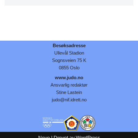
Besøksadresse
Ullevål Stadion
Sognsveien 75 K
0855 Oslo
www.judo.no
Ansvarlig redaktør
Stine Lastein
judo@nif.idrett.no
Neve
| Drevet av
WordPress