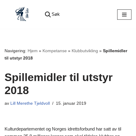
Søk
Hopp
til
innholdet
Navigering:
Hjem
»
Kompetanse
»
Klubbutvikling
»
Spillemidler
til utstyr 2018
Spillemidler til utstyr
2018
av
Lill Merethe Tjeldvoll
15. januar 2019
Kulturdepartementet og Norges idrettsforbund har satt av til