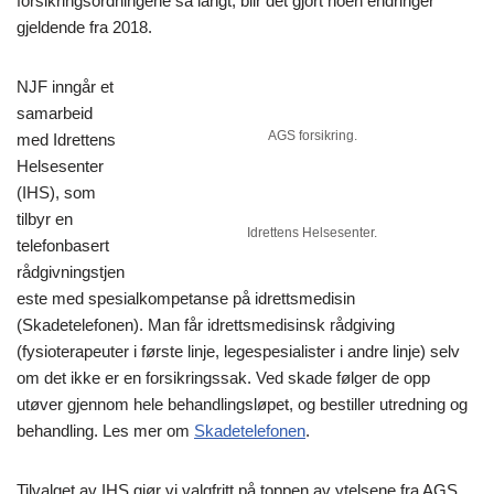
forsikringsordningene så langt, blir det gjort noen endringer
gjeldende fra 2018.
NJF inngår et
samarbeid
AGS forsikring.
med Idrettens
Helsesenter
(IHS), som
tilbyr en
Idrettens Helsesenter.
telefonbasert
rådgivningstjen
este med spesialkompetanse på idrettsmedisin
(Skadetelefonen). Man får idrettsmedisinsk rådgiving
(fysioterapeuter i første linje, legespesialister i andre linje) selv
om det ikke er en forsikringssak. Ved skade følger de opp
utøver gjennom hele behandlingsløpet, og bestiller utredning og
behandling. Les mer om
Skadetelefonen
.
Tilvalget av IHS gjør vi valgfritt på toppen av ytelsene fra AGS